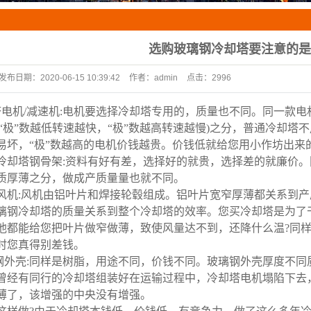
配件
定制冷却塔
选购玻璃钢冷却塔要注意的是
闭式冷却塔
发布日期：
2020-06-15 10:39:42
作者：
admin
点击：
2996
塔电机/减速机:电机要选择冷却塔专用的，质量也不同。同一款
数(“极”数越低转速越快，“极”数越高转速越慢)之分，普通冷却
易坏，“极”数越高的电机价钱越贵。价钱低就给您用小作坊出来
冷却塔钢骨架:资料有好有差，选择好的就贵，选择差的就廉价。
质厚薄之分，做成产质量量也就不同。
风机:风机由铝叶片和焊接轮毂组成。铝叶片宽窄厚薄都关系到产
璃钢冷却塔的质量关系到整个冷却塔的效率。您买冷却塔是为了
他都能给您把叶片做窄做薄，致使风量达不到，还降什么温?同
时您真得别差钱。
钢外壳:同样是树脂，用途不同，价钱不同。玻璃钢外壳厚度不同
曾经有同行的冷却塔组装好在运输过程中，冷却塔电机塌陷下去
薄了，该增强的中央没有增强。