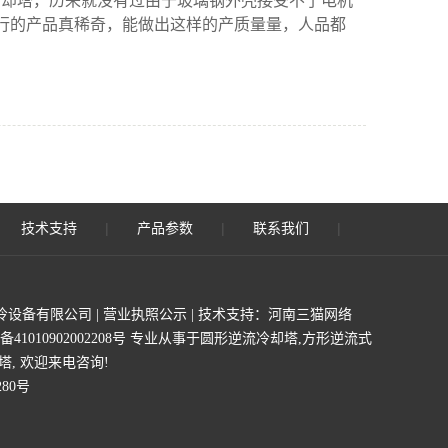
冷却塔，历来就没有过由于玻璃钢外壳接受不了电机
行的产品真稀奇，能做出这样的产质量量，人品都
|
|
|
|
技术支持
产品参数
联系我们
设备有限公司 |
营业执照公示
| 技术支持：
河南三猫网络
1010902002208号
专业从事于
圆形逆流冷却塔
,
方形逆流式
塔
, 欢迎来电咨询!
280号