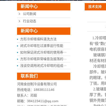
新闻中心
技术支持
公司新闻
行业动态
新闻中心
1.
冷却
方形冷却塔填料清洗方法
有“极”
闭式冷却塔在过渡季运行性能
电机很容
如何保证闭式冷却塔的使用寿···
玻璃钢
方形冷却塔异常噪音及振荡的···
材还有材
浅谈空调用闭式冷却塔的组成···
冷却塔
部件，玻
联系我们
的眼球，
了钱，用
河南金创制冷设备有限公司
2.
玻璃
热线电话：18838111146
厚了贵。
联系人：邓超
钢外壳做
邮箱：384123411@qq.com