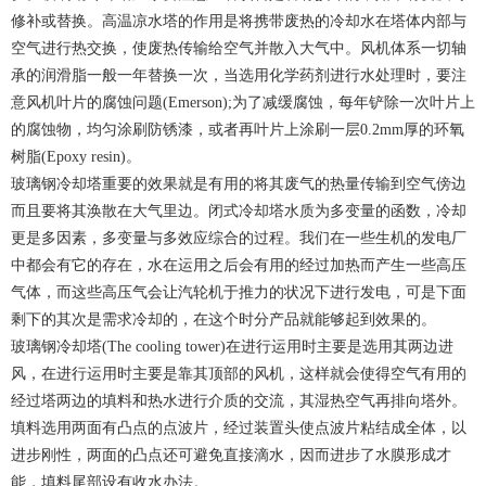
修补或替换。高温凉水塔的作用是将携带废热的冷却水在塔体内部与
空气进行热交换，使废热传输给空气并散入大气中。风机体系一切轴
承的润滑脂一般一年替换一次，当选用化学药剂进行水处理时，要注
意风机叶片的腐蚀问题(Emerson);为了减缓腐蚀，每年铲除一次叶片上
的腐蚀物，均匀涂刷防锈漆，或者再叶片上涂刷一层0.2mm厚的环氧
树脂(Epoxy resin)。
玻璃钢冷却塔重要的效果就是有用的将其废气的热量传输到空气傍边
而且要将其涣散在大气里边。闭式冷却塔水质为多变量的函数，冷却
更是多因素，多变量与多效应综合的过程。我们在一些生机的发电厂
中都会有它的存在，水在运用之后会有用的经过加热而产生一些高压
气体，而这些高压气会让汽轮机于推力的状况下进行发电，可是下面
剩下的其次是需求冷却的，在这个时分产品就能够起到效果的。
玻璃钢冷却塔(The cooling tower)在进行运用时主要是选用其两边进
风，在进行运用时主要是靠其顶部的风机，这样就会使得空气有用的
经过塔两边的填料和热水进行介质的交流，其湿热空气再排向塔外。
填料选用两面有凸点的点波片，经过装置头使点波片粘结成全体，以
进步刚性，两面的凸点还可避免直接滴水，因而进步了水膜形成才
能，填料尾部设有收水办法。