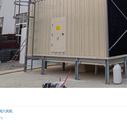
0吨六风机
了！